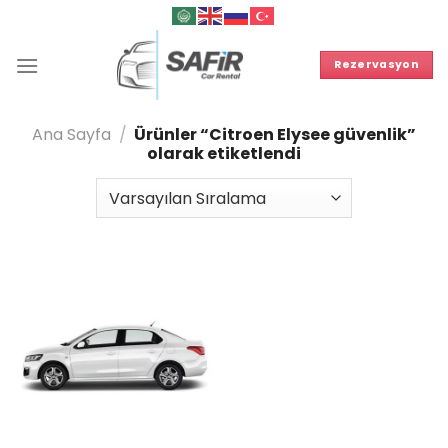
İçeriğe
atla
Rezervasyon
Ana Sayfa
/
Ürünler “Citroen Elysee güvenlik”
olarak etiketlendi